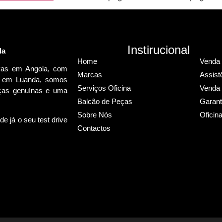
Instirucional
la
Home
Venda 
ovas em Angola, com
Marcas
Assist
do em Luanda, somos
Serviços Oficina
Venda 
peças genuínas e uma
Balcão de Peças
Garant
Sobre Nós
Oficin
e já o seu test drive
Contactos