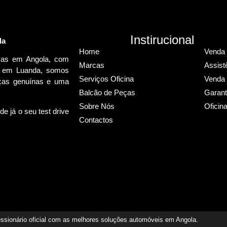
Instirucional
la
Home
Venda 
ovas em Angola, com
Marcas
Assist
do em Luanda, somos
Serviços Oficina
Venda 
peças genuínas e uma
Balcão de Peças
Garant
Sobre Nós
Oficin
e já o seu test drive
Contactos
essionário oficial com as melhores soluções automóveis em Angola.